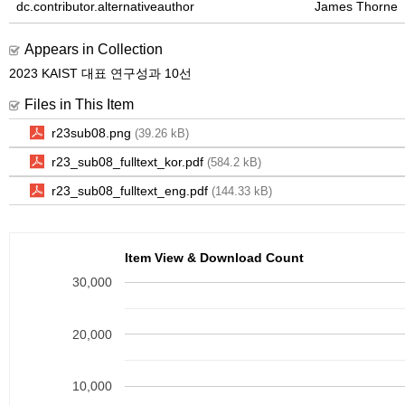
dc.contributor.alternativeauthor
James Thorne
Appears in Collection
2023 KAIST 대표 연구성과 10선
Files in This Item
r23sub08.png
(39.26 kB)
r23_sub08_fulltext_kor.pdf
(584.2 kB)
r23_sub08_fulltext_eng.pdf
(144.33 kB)
Item View & Download Count
30,000
20,000
10,000