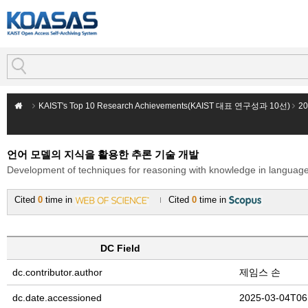
KAIST's Top 10 Research Achievements(KAIST 대표 연구성과 10선)
2
언어 모델의 지식을 활용한 추론 기술 개발
Development of techniques for reasoning with knowledge in languag
Cited
0
time in
Cited
0
time in
DC Field
dc.contributor.author
제임스 손
dc.date.accessioned
2025-03-04T06