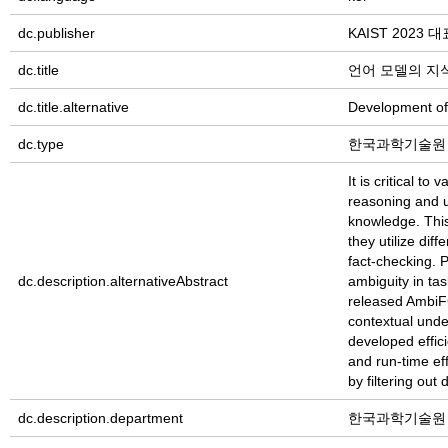
dc.publisher
KAIST 2023
dc.title
언어 모델의 지
dc.title.alternative
Development of
dc.type
한국과학기술원
It is critical t
reasoning and 
knowledge. This
they utilize di
fact-checking.
dc.description.alternativeAbstract
ambiguity in ta
released AmbiFC
contextual unde
developed effic
and run-time ef
by filtering out
dc.description.department
한국과학기술원 